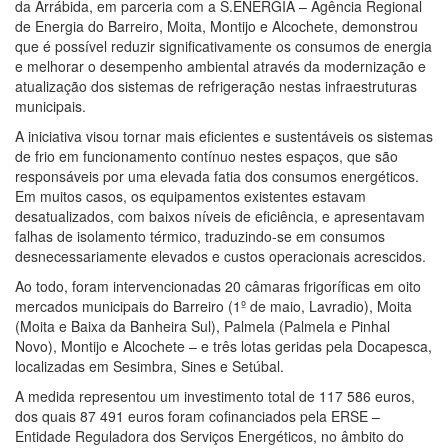
da Arrábida, em parceria com a S.ENERGIA – Agência Regional
de Energia do Barreiro, Moita, Montijo e Alcochete, demonstrou
que é possível reduzir significativamente os consumos de energia
e melhorar o desempenho ambiental através da modernização e
atualização dos sistemas de refrigeração nestas infraestruturas
municipais.
A iniciativa visou tornar mais eficientes e sustentáveis os sistemas
de frio em funcionamento contínuo nestes espaços, que são
responsáveis por uma elevada fatia dos consumos energéticos.
Em muitos casos, os equipamentos existentes estavam
desatualizados, com baixos níveis de eficiência, e apresentavam
falhas de isolamento térmico, traduzindo-se em consumos
desnecessariamente elevados e custos operacionais acrescidos.
Ao todo, foram intervencionadas 20 câmaras frigoríficas em oito
mercados municipais do Barreiro (1º de maio, Lavradio), Moita
(Moita e Baixa da Banheira Sul), Palmela (Palmela e Pinhal
Novo), Montijo e Alcochete – e três lotas geridas pela Docapesca,
localizadas em Sesimbra, Sines e Setúbal.
A medida representou um investimento total de 117 586 euros,
dos quais 87 491 euros foram cofinanciados pela ERSE –
Entidade Reguladora dos Serviços Energéticos, no âmbito do