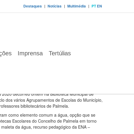
Destaques
|
Notícias
|
Multimédia
|
PT
EN
ela
do Concurso Nacional de Leitura em Palmela
ações
Imprensa
Tertúlias
 prova baseiam-se no trabalho desenvolvido
m torno da sustentabilidade ambiental e da
a 2020 decorreu ontem na Biblioteca Municipal de
iclo dos vários Agrupamentos de Escolas do Município,
rofessores bibliotecários de Palmela.
tiveram como elemento comum a água, opção que se
iotecas Escolares do Concelho de Palmela em torno
a maleta da água, recurso pedagógico da ENA –