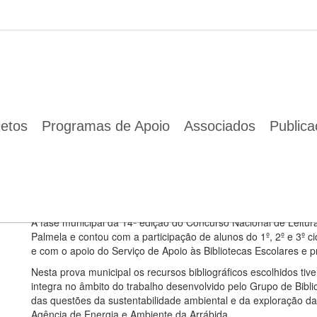
ionado para a fase municipal do Concurso Nacional de Leitura em Palm
05 Fev 2020
O livro da ENA “Aguarela”, selecionado para a fase municipal 
jetos
Programas de Apoio
Associados
Public
Os recursos bibliográficos selecionados para esta
pelo Grupo de Bibliotecas Escolares de Palmela e
exploração da maleta da água da ENA
A fase municipal da 14ª edição do Concurso Nacional de Leitur
Palmela e contou com a participação de alunos do 1º, 2º e 3º c
e com o apoio do Serviço de Apoio às Bibliotecas Escolares e p
Nesta prova municipal os recursos bibliográficos escolhidos 
integra no âmbito do trabalho desenvolvido pelo Grupo de Bibl
das questões da sustentabilidade ambiental e da exploração d
Agência de Energia e Ambiente da Arrábida.