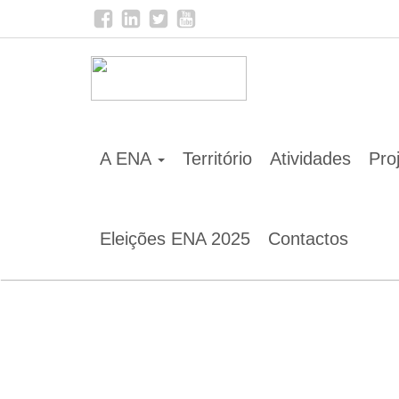
Home
Notícias
O livro da ENA “Aguarela”, selec
A ENA
Território
Atividades
Pro
Eleições ENA 2025
Contactos