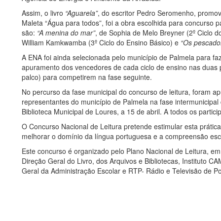
Assim, o livro
“Aguarela”
, do escritor Pedro Seromenho, promov
Maleta “Água para todos”, foi a obra escolhida para concurso pa
são:
“A menina do mar”
, de Sophia de Melo Breyner (2º Ciclo d
William Kamkwamba (3º Ciclo do Ensino Básico) e
“Os pescado
A ENA foi ainda selecionada pelo município de Palmela para faz
apuramento dos vencedores de cada ciclo de ensino nas duas p
palco) para competirem na fase seguinte.
No percurso da fase municipal do concurso de leitura, foram a
representantes do município de Palmela na fase intermunicipal 
Biblioteca Municipal de Loures, a 15 de abril. A todos os partic
O Concurso Nacional de Leitura pretende estimular esta prática, 
melhorar o domínio da língua portuguesa e a compreensão escr
Este concurso é organizado pelo Plano Nacional de Leitura, em
Direção Geral do Livro, dos Arquivos e Bibliotecas, Instituto 
Geral da Administração Escolar e RTP- Rádio e Televisão de Po