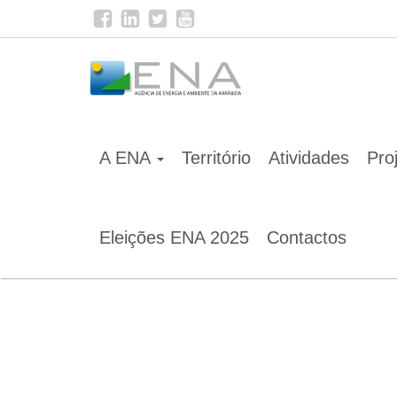
Home
Notícias
Já disponível o podcast do proje
A ENA
Território
Atividades
Pro
Eleições ENA 2025
Contactos