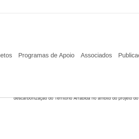
to EUCityCalc com a ENA
08 Set 2023
Já disponível o podcast do projeto EUCityCalc com a ENA
jetos
Programas de Apoio
Associados
Public
No novo episódio, a Diretora Executiva da ENA, Cr
do Território Arrábida
Novo episódio do podcast City Stories by Energy Cities: Cristina
descarbonização do Território Arrábida no âmbito do projeto do