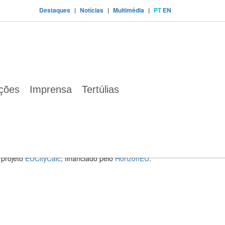
Destaques
|
Notícias
|
Multimédia
|
PT
EN
ações
Imprensa
Tertúlias
istina Daniel, fala sobre a descarbonização
 Daniel, Diretora Executiva da ENA, fala sobre a
 projeto
EUCityCalc
, financiado pelo
HorizonEU
.