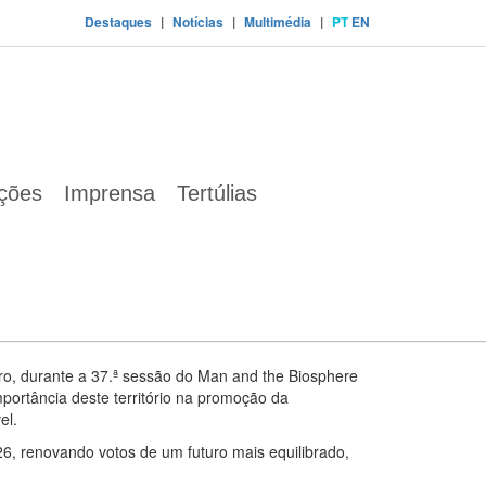
Destaques
|
Notícias
|
Multimédia
|
PT
EN
sustentável
NESCO inspira mensagem de Natal mais sustentável
ações
Imprensa
Tertúlias
 um próspero Ano de 2026
em de esperança e compromisso com a
te distinguida como Reserva da Biosfera pela
ro, durante a 37.ª sessão do Man and the Biosphere
ortância deste território na promoção da
el.
6, renovando votos de um futuro mais equilibrado,