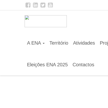
Home
Notícias
O reconhecimento da Arrábida c
A ENA
Território
Atividades
Pro
Eleições ENA 2025
Contactos