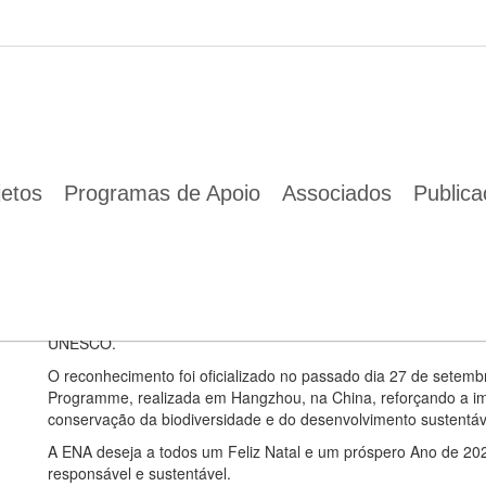
omo Reserva da Biosfera da UNESCO inspira mensagem de Natal mais 
10 Dez 2025
O reconhecimento da Arrábida como Reserva da Biosfera da U
jetos
Programas de Apoio
Associados
Public
A equipa da ENA deseja a todos um Feliz Natal e
A equipa da ENA assinala a época natalícia com uma mensag
sustentabilidade, evocando o espírito da Arrábida, recentemen
UNESCO.
O reconhecimento foi oficializado no passado dia 27 de setemb
Programme, realizada em Hangzhou, na China, reforçando a imp
conservação da biodiversidade e do desenvolvimento sustentáv
A ENA deseja a todos um Feliz Natal e um próspero Ano de 202
responsável e sustentável.