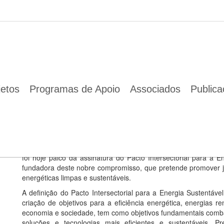
setorial para a Energia Sustentável
22 Mai 2019
A ENA é signatária do Pacto Intersetorial para a Energia Susten
jetos
Programas de Apoio
Associados
Public
A ENA foi convidada a ser fundadora deste compr
seus stakeholders, maior adesão a soluções energ
A Portugal Smart Cities Summit, maior evento nacional dedicad
foi hoje palco da assinatura do Pacto Intersectorial para a 
fundadora deste nobre compromisso, que pretende promover j
energéticas limpas e sustentáveis.
A definição do Pacto Intersectorial para a Energia Sustentáve
criação de objetivos para a eficiência energética, energias r
economia e sociedade, tem como objetivos fundamentais comba
soluções e tecnologias mais eficientes e sustentáveis. 