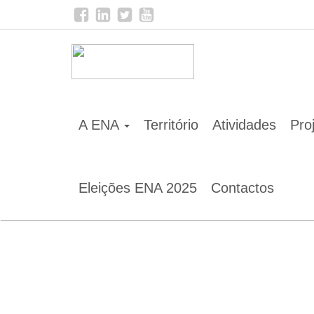
Home
Notícias
A ENA é signatária do Pacto Inter
A ENA
Território
Atividades
Pro
Eleições ENA 2025
Contactos