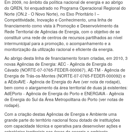
Em 2009, no âmbito da política nacional de energia e ao abrigo
do QREN, foi enquadrado no Programa Operacional Regional do
Norte (ON.2 - O Novo Norte), no Eixo Prioritário I –
Competitividade, Inovação e Conhecimento, uma linha de
financiamento como vista à Promoção e Desenvolvimento da
Rede Territorial de Agências de Energia, com o objetivo de se
constituir uma rede de centros de recursos partilhados ao nível
intermunicipal para a promoção, o acompanhamento e a
monitorização da utilização racional e eficiente da energia.
Ao abrigo desta linha de financiamento foram criadas, em 2010, 3
novas Agências de Energia: AEC - Agência de Energia do
Cávado (NORTE-07-0765-FEDER-000067), AE-TM - Agência de
Energia de Trás-os-Montes (NORTE-07-0765-FEDER-000092) e
a AEdoAVE - Agência de Energia do Ave (ver nota de rodapé),
bem como o alargamento da área territorial de duas já existentes:
AdEPorto - Agência de Energia do Porto e ENERGAIA - Agência
de Energia do Sul da Área Metropolitana do Porto (ver notas de
rodapé).
Com a criação destas Agências de Energia e Ambiente uma
grande parte do território nacional ficou dotado de instituições
com capacidade técnica e operativa para desenvolver ações e
estratégias territoriais nas áreas da energia e ambiente,