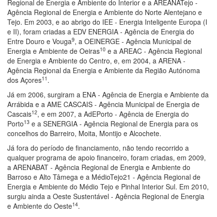
Regional de Energia e Ambiente do Interior e a AREANATejo -
Agência Regional de Energia e Ambiente do Norte Alentejano e
Tejo. Em 2003, e ao abrigo do IEE - Energia Inteligente Europa (I
e II), foram criadas a EDV ENERGIA - Agência de Energia do
9
Entre Douro e Vouga
, a OEINERGE - Agência Municipal de
10
Energia e Ambiente de Oeiras
e a AREAC - Agência Regional
de Energia e Ambiente do Centro, e, em 2004, a ARENA -
Agência Regional da Energia e Ambiente da Região Autónoma
11
dos Açores
.
Já em 2006, surgiram a ENA - Agência de Energia e Ambiente da
Arrábida e a AME CASCAIS - Agência Municipal de Energia de
12
Cascais
, e em 2007, a AdEPorto - Agência de Energia do
13
Porto
e a SENERGIA - Agência Regional de Energia para os
concelhos do Barreiro, Moita, Montijo e Alcochete.
Já fora do período de financiamento, não tendo recorrido a
qualquer programa de apoio financeiro, foram criadas, em 2009,
a ARENABAT - Agência Regional de Energia e Ambiente do
Barroso e Alto Tâmega e a MédioTejo21 - Agência Regional de
Energia e Ambiente do Médio Tejo e Pinhal Interior Sul. Em 2010,
surgiu ainda a Oeste Sustentável - Agência Regional de Energia
14
e Ambiente do Oeste
.