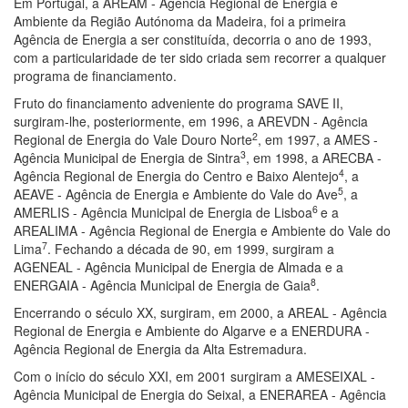
Em Portugal, a AREAM - Agência Regional de Energia e
Ambiente da Região Autónoma da Madeira, foi a primeira
Agência de Energia a ser constituída, decorria o ano de 1993,
com a particularidade de ter sido criada sem recorrer a qualquer
programa de financiamento.
Fruto do financiamento adveniente do programa SAVE II,
surgiram-lhe, posteriormente, em 1996, a AREVDN - Agência
2
Regional de Energia do Vale Douro Norte
, em 1997, a AMES -
3
Agência Municipal de Energia de Sintra
, em 1998, a ARECBA -
4
Agência Regional de Energia do Centro e Baixo Alentejo
, a
5
AEAVE - Agência de Energia e Ambiente do Vale do Ave
, a
6
AMERLIS - Agência Municipal de Energia de Lisboa
e a
AREALIMA - Agência Regional de Energia e Ambiente do Vale do
7
Lima
. Fechando a década de 90, em 1999, surgiram a
AGENEAL - Agência Municipal de Energia de Almada e a
8
ENERGAIA - Agência Municipal de Energia de Gaia
.
Encerrando o século XX, surgiram, em 2000, a AREAL - Agência
Regional de Energia e Ambiente do Algarve e a ENERDURA -
Agência Regional de Energia da Alta Estremadura.
Com o início do século XXI, em 2001 surgiram a AMESEIXAL -
Agência Municipal de Energia do Seixal, a ENERAREA - Agência