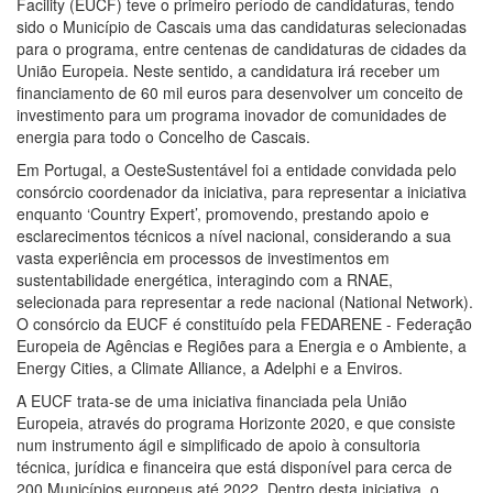
Facility (EUCF) teve o primeiro período de candidaturas, tendo
sido o Município de Cascais uma das candidaturas selecionadas
para o programa, entre centenas de candidaturas de cidades da
União Europeia. Neste sentido, a candidatura irá receber um
financiamento de 60 mil euros para desenvolver um conceito de
investimento para um programa inovador de comunidades de
energia para todo o Concelho de Cascais.
Em Portugal, a OesteSustentável foi a entidade convidada pelo
consórcio coordenador da iniciativa, para representar a iniciativa
enquanto ‘Country Expert’, promovendo, prestando apoio e
esclarecimentos técnicos a nível nacional, considerando a sua
vasta experiência em processos de investimentos em
sustentabilidade energética, interagindo com a RNAE,
selecionada para representar a rede nacional (National Network).
O consórcio da EUCF é constituído pela FEDARENE - Federação
Europeia de Agências e Regiões para a Energia e o Ambiente, a
Energy Cities, a Climate Alliance, a Adelphi e a Enviros.
A EUCF trata-se de uma iniciativa financiada pela União
Europeia, através do programa Horizonte 2020, e que consiste
num instrumento ágil e simplificado de apoio à consultoria
técnica, jurídica e financeira que está disponível para cerca de
200 Municípios europeus até 2022. Dentro desta iniciativa, o