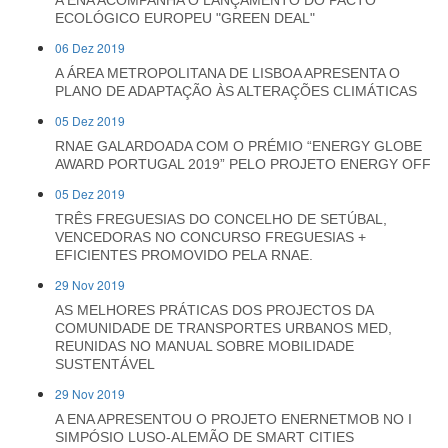
A ENA ACOMPANHA O LANÇAMENTO DO PACTO
ECOLÓGICO EUROPEU "GREEN DEAL"
06 Dez 2019
A ÁREA METROPOLITANA DE LISBOA APRESENTA O
PLANO DE ADAPTAÇÃO ÀS ALTERAÇÕES CLIMÁTICAS
05 Dez 2019
RNAE GALARDOADA COM O PRÉMIO “ENERGY GLOBE
AWARD PORTUGAL 2019” PELO PROJETO ENERGY OFF
05 Dez 2019
TRÊS FREGUESIAS DO CONCELHO DE SETÚBAL,
VENCEDORAS NO CONCURSO FREGUESIAS +
EFICIENTES PROMOVIDO PELA RNAE.
29 Nov 2019
AS MELHORES PRÁTICAS DOS PROJECTOS DA
COMUNIDADE DE TRANSPORTES URBANOS MED,
REUNIDAS NO MANUAL SOBRE MOBILIDADE
SUSTENTÁVEL
29 Nov 2019
A ENA APRESENTOU O PROJETO ENERNETMOB NO I
SIMPÓSIO LUSO-ALEMÃO DE SMART CITIES