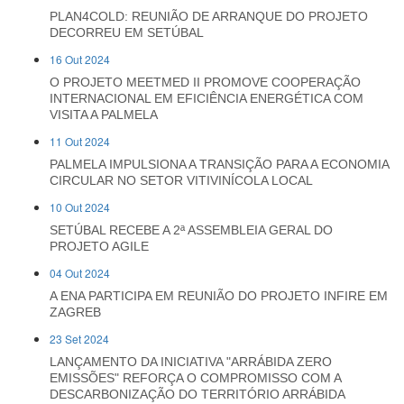
PLAN4COLD: REUNIÃO DE ARRANQUE DO PROJETO
DECORREU EM SETÚBAL
16 Out 2024
O PROJETO MEETMED II PROMOVE COOPERAÇÃO
INTERNACIONAL EM EFICIÊNCIA ENERGÉTICA COM
VISITA A PALMELA
11 Out 2024
PALMELA IMPULSIONA A TRANSIÇÃO PARA A ECONOMIA
CIRCULAR NO SETOR VITIVINÍCOLA LOCAL
10 Out 2024
SETÚBAL RECEBE A 2ª ASSEMBLEIA GERAL DO
PROJETO AGILE
04 Out 2024
A ENA PARTICIPA EM REUNIÃO DO PROJETO INFIRE EM
ZAGREB
23 Set 2024
LANÇAMENTO DA INICIATIVA "ARRÁBIDA ZERO
EMISSÕES" REFORÇA O COMPROMISSO COM A
DESCARBONIZAÇÃO DO TERRITÓRIO ARRÁBIDA