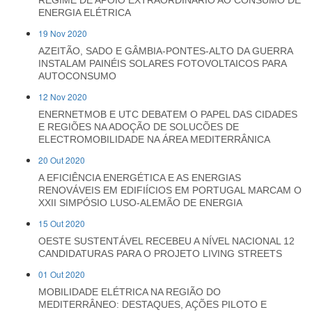
REGIME DE APOIO EXTRAORDINÁRIO AO CONSUMO DE
ENERGIA ELÉTRICA
19 Nov 2020
AZEITÃO, SADO E GÂMBIA-PONTES-ALTO DA GUERRA
INSTALAM PAINÉIS SOLARES FOTOVOLTAICOS PARA
AUTOCONSUMO
12 Nov 2020
ENERNETMOB E UTC DEBATEM O PAPEL DAS CIDADES
E REGIÕES NA ADOÇÃO DE SOLUCÕES DE
ELECTROMOBILIDADE NA ÁREA MEDITERRÂNICA
20 Out 2020
A EFICIÊNCIA ENERGÉTICA E AS ENERGIAS
RENOVÁVEIS EM EDIFIÍCIOS EM PORTUGAL MARCAM O
XXII SIMPÓSIO LUSO-ALEMÃO DE ENERGIA
15 Out 2020
OESTE SUSTENTÁVEL RECEBEU A NÍVEL NACIONAL 12
CANDIDATURAS PARA O PROJETO LIVING STREETS
01 Out 2020
MOBILIDADE ELÉTRICA NA REGIÃO DO
MEDITERRÂNEO: DESTAQUES, AÇÕES PILOTO E