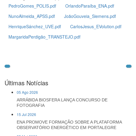
PedroGomes_POLIS.pdf
OrlandoParaíba_ENA.pdf
NunoAlmeida_APSS.pdf
JoãoGouveia_Siemens.pdf
HenriqueSánchez_UVE.pdf
CarlosJesus_EVolution.pdf
MargaridaPerdigão_TRANSTEJO.pdf
Últimas Notícias
05 Ago 2026
ARRÁBIDA BIOSFERA LANÇA CONCURSO DE
FOTOGRAFIA
15 Jul 2026
ENA PROMOVE FORMAÇÃO SOBRE A PLATAFORMA
OBSERVATÓRIO ENERGÉTICO EM PORTALEGRE