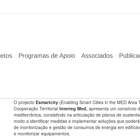
etMob
04 Mai 2018
Projectos ESMARTCITY e EnerNetMob
jetos
Programas de Apoio
Associados
Public
A
está a participar nas reuniões de início d
ENA
InterregMed:
e
.
ESMARTCITY
EnerNetMob
Esmartcity (Enabling Smart Cities in the MED Area Through Ne
O projecto
Esmartcity
(Enabling Smart Cities in the MED Area
Cooperação Territorial
Interreg Med,
apresenta um consórcio d
mediterrânica, consistindo na articulação de planos de sustentab
modo a identificar medidas e implementar soluções que poderã
de monitorização e gestão de consumos de energia em edifícios e
e monitorizar equipamentos.