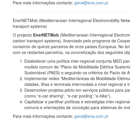
Para mais informações contacte:
geral@ena.com.pt
EnerNETMob
(Mediterranean Interregional Electromobility Net
transport systems)
O projecto
EnerNETMob
(Mediterranean Interregional Electrom
carbon transport systems), financiado pelo programa de Cooper
consórcio de quinze parceiros de onze países Europeus. No âmb
com os restantes parceiros, na concretização dos seguintes obj
Estabelecer uma política inter-regional conjunta MED pa
modelo comum de "Plano de Mobilidade Elétrica Sustentá
Sustentável (PAES) e seguindo os critérios do Pacto de A
Implementar redes "Mediterrânicas de Mobilidade Elétrica 
cidades, ilhas e terminais intermodais a nível regional e in
Desenvolver projetos-piloto em serviços públicos para par
(como “e-car sharing”, “e-car pooling”,”e-bike”).
Capitalizar e partilhar políticas e estratégias inter-regi
comuns e orientações de conceção para sistemas de mobi
Para mais informações contacte:
geral@ena.com.pt