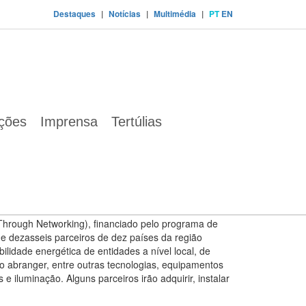
Destaques
|
Notícias
|
Multimédia
|
PT
EN
ações
Imprensa
Tertúlias
os novos projectos financiados do programa
tworking)
 Through Networking), financiado pelo programa de
e dezasseis parceiros de dez países da região
ilidade energética de entidades a nível local, de
o abranger, entre outras tecnologias, equipamentos
 iluminação. Alguns parceiros irão adquirir, instalar