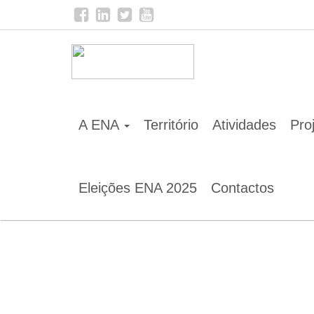
Home
Notícias
Projectos ESMARTCITY e EnerN
A ENA
Território
Atividades
Pro
Eleições ENA 2025
Contactos