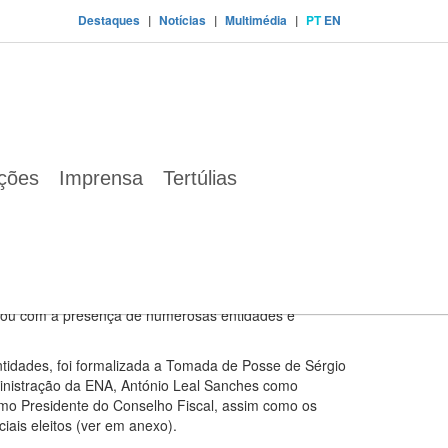
Destaques
|
Notícias
|
Multimédia
|
PT
EN
 2019-2022
ações
Imprensa
Tertúlias
ia como principal desafio do mandato que
ente da Arrábida tomaram posse hoje numa cerimónia
ntou com a presença de numerosas entidades e
ntidades, foi formalizada a Tomada de Posse de Sérgio
nistração da ENA, António Leal Sanches como
omo Presidente do Conselho Fiscal, assim como os
ais eleitos (ver em anexo).