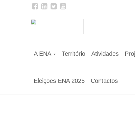
Home
Notícias
Os novos órgãos sociais da ENA
A ENA
Território
Atividades
Pro
Eleições ENA 2025
Contactos