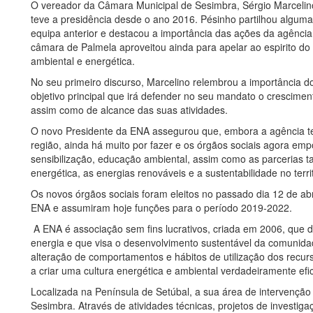
O vereador da Câmara Municipal de Sesimbra, Sérgio Marcelin
teve a presidência desde o ano 2016. Pésinho partilhou algum
equipa anterior e destacou a importância das ações da agência
câmara de Palmela aproveitou ainda para apelar ao espirito do 25
ambiental e energética.
No seu primeiro discurso, Marcelino relembrou a importância d
objetivo principal que irá defender no seu mandato o crescim
assim como de alcance das suas atividades.
O novo Presidente da ENA assegurou que, embora a agência te
região, ainda há muito por fazer e os órgãos sociais agora em
sensibilização, educação ambiental, assim como as parcerias t
energética, as energias renováveis e a sustentabilidade no territ
Os novos órgãos sociais foram eleitos no passado dia 12 de abr
ENA e assumiram hoje funções para o período 2019-2022.
A ENA é associação sem fins lucrativos, criada em 2006, que 
energia e que visa o desenvolvimento sustentável da comunid
alteração de comportamentos e hábitos de utilização dos recur
a criar uma cultura energética e ambiental verdadeiramente efic
Localizada na Península de Setúbal, a sua área de intervenção 
Sesimbra. Através de atividades técnicas, projetos de investi