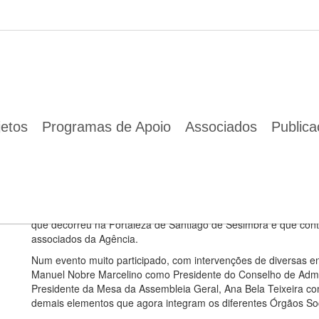
 tomam posse para o período 2019-2022
24 Abr 2019
Os novos órgãos sociais da ENA tomam posse para o período
jetos
Programas de Apoio
Associados
Public
Sérgio Marcelino destaca o crescimento da Agênc
agora começa.
Os novos órgãos sociais da ENA – Agência de Energia e Ambi
que decorreu na Fortaleza de Santiago de Sesimbra e que co
associados da Agência.
Num evento muito participado, com intervenções de diversas e
Manuel Nobre Marcelino como Presidente do Conselho de Admi
Presidente da Mesa da Assembleia Geral, Ana Bela Teixeira c
demais elementos que agora integram os diferentes Órgãos Soci