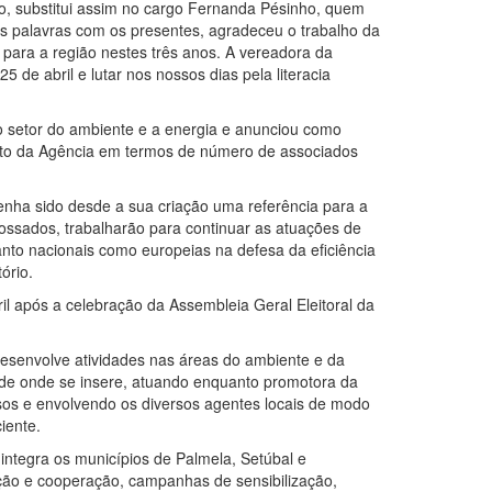
o, substitui assim no cargo Fernanda Pésinho, quem
as palavras com os presentes, agradeceu o trabalho da
 para a região nestes três anos. A vereadora da
 de abril e lutar nos nossos dias pela literacia
o setor do ambiente e a energia e anunciou como
ento da Agência em termos de número de associados
nha sido desde a sua criação uma referência para a
possados, trabalharão para continuar as atuações de
anto nacionais como europeias na defesa da eficiência
ório.
il após a celebração da Assembleia Geral Eleitoral da
desenvolve atividades nas áreas do ambiente e da
ade onde se insere, atuando enquanto promotora da
sos e envolvendo os diversos agentes locais de modo
iente.
integra os municípios de Palmela, Setúbal e
gação e cooperação, campanhas de sensibilização,