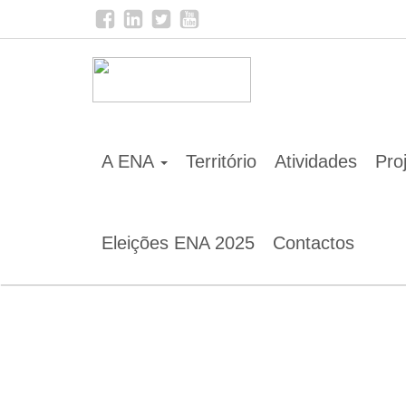
Home
Notícias
O PLAAC apresenta aos dirigentes 
A ENA
Território
Atividades
Pro
Eleições ENA 2025
Contactos