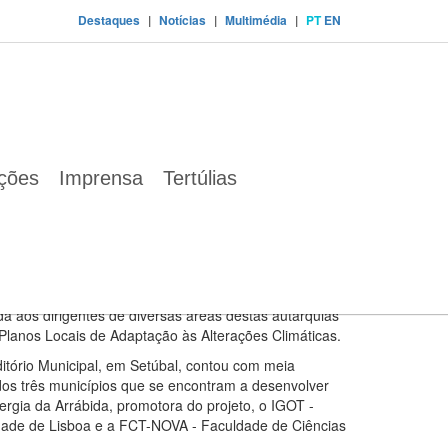
Destaques
|
Notícias
|
Multimédia
|
PT
EN
igos climáticos atuais e futuros
ações
Imprensa
Tertúlias
icipais na construção dos Planos Locais de
 de Setúbal, Palmela e Sesimbra até ao final do século
a aos dirigentes de diversas áreas destas autarquias
lanos Locais de Adaptação às Alterações Climáticas.
itório Municipal, em Setúbal, contou com meia
s dos três municípios que se encontram a desenvolver
gia da Arrábida, promotora do projeto, o IGOT -
sidade de Lisboa e a FCT-NOVA - Faculdade de Ciências