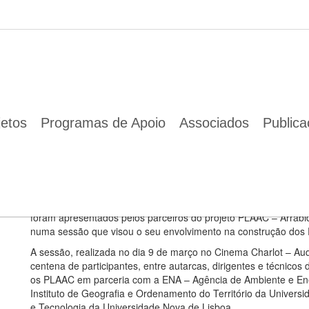
municipais da Arrábida os perigos climáticos atuais e futuros
09 Mar 2022
O PLAAC apresenta aos dirigentes municipais da Arrábida os per
jetos
Programas de Apoio
Associados
Public
A sessão visou o envolvimento dos dirigentes mun
Adaptação às Alterações Climáticas.
Os principais perigos climáticos que podem afetar os concelhos
foram apresentados pelos parceiros do projeto PLAAC – Arrábid
numa sessão que visou o seu envolvimento na construção dos P
A sessão, realizada no dia 9 de março no Cinema Charlot – Aud
centena de participantes, entre autarcas, dirigentes e técnico
os PLAAC em parceria com a ENA – Agência de Ambiente e Ener
Instituto de Geografia e Ordenamento do Território da Univer
e Tecnologia da Universidade Nova de Lisboa.