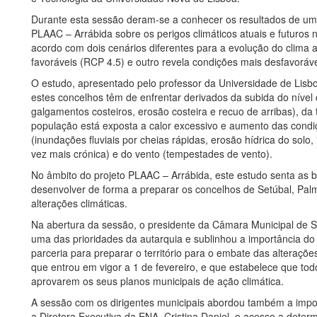
Durante esta sessão deram-se a conhecer os resultados de um 
PLAAC – Arrábida sobre os perigos climáticos atuais e futuros
acordo com dois cenários diferentes para a evolução do clima
favoráveis (RCP 4.5) e outro revela condições mais desfavoráv
O estudo, apresentado pelo professor da Universidade de Lisbo
estes concelhos têm de enfrentar derivados da subida do nível
galgamentos costeiros, erosão costeira e recuo de arribas), 
população está exposta a calor excessivo e aumento das condiçõ
(inundações fluviais por cheias rápidas, erosão hídrica do solo
vez mais crónica) e do vento (tempestades de vento).
No âmbito do projeto PLAAC – Arrábida, este estudo senta as 
desenvolver de forma a preparar os concelhos de Setúbal, Palm
alterações climáticas.
Na abertura da sessão, o presidente da Câmara Municipal de Se
uma das prioridades da autarquia e sublinhou a importância 
parceria para preparar o território para o embate das alteraçõe
que entrou em vigor a 1 de fevereiro, e que estabelece que to
aprovarem os seus planos municipais de ação climática.
A sessão com os dirigentes municipais abordou também a impo
a Diretora Executiva da ENA, Cristina Daniel, o acesso a det