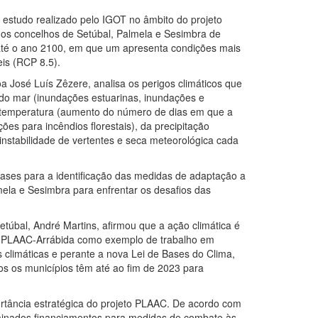
estudo realizado pelo IGOT no âmbito do projeto
 nos concelhos de Setúbal, Palmela e Sesimbra de
 até o ano 2100, em que um apresenta condições mais
eis (RCP 8.5).
a José Luís Zêzere, analisa os perigos climáticos que
 do mar (inundações estuarinas, inundações e
da temperatura (aumento do número de dias em que a
es para incêndios florestais), da precipitação
, instabilidade de vertentes e seca meteorológica cada
bases para a identificação das medidas de adaptação a
ela e Sesimbra para enfrentar os desafios das
túbal, André Martins, afirmou que a ação climática é
do PLAAC-Arrábida como exemplo de trabalho em
s climáticas e perante a nova Lei de Bases do Clima,
dos os municípios têm até ao fim de 2023 para
rtância estratégica do projeto PLAAC. De acordo com
erminados financiamentos para medidas de combate às