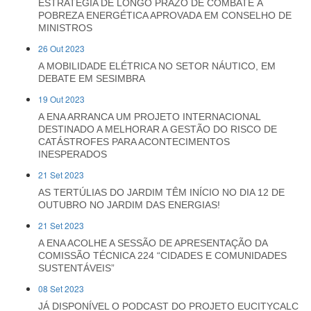
ESTRATÉGIA DE LONGO PRAZO DE COMBATE À
POBREZA ENERGÉTICA APROVADA EM CONSELHO DE
MINISTROS
26 Out 2023
A MOBILIDADE ELÉTRICA NO SETOR NÁUTICO, EM
DEBATE EM SESIMBRA
19 Out 2023
A ENA ARRANCA UM PROJETO INTERNACIONAL
DESTINADO A MELHORAR A GESTÃO DO RISCO DE
CATÁSTROFES PARA ACONTECIMENTOS
INESPERADOS
21 Set 2023
AS TERTÚLIAS DO JARDIM TÊM INÍCIO NO DIA 12 DE
OUTUBRO NO JARDIM DAS ENERGIAS!
21 Set 2023
A ENA ACOLHE A SESSÃO DE APRESENTAÇÃO DA
COMISSÃO TÉCNICA 224 “CIDADES E COMUNIDADES
SUSTENTÁVEIS”
08 Set 2023
JÁ DISPONÍVEL O PODCAST DO PROJETO EUCITYCALC