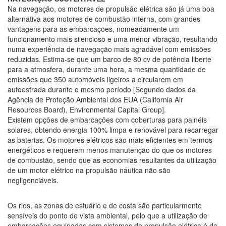
Na navegação, os motores de propulsão elétrica são já uma boa
alternativa aos motores de combustão interna, com grandes
vantagens para as embarcações, nomeadamente um
funcionamento mais silencioso e uma menor vibração, resultando
numa experiência de navegação mais agradável com emissões
reduzidas. Estima-se que um barco de 80 cv de potência liberte
para a atmosfera, durante uma hora, a mesma quantidade de
emissões que 350 automóveis ligeiros a circularem em
autoestrada durante o mesmo período [Segundo dados da
Agência de Proteção Ambiental dos EUA (California Air
Resources Board), Environmental Capital Group].
Existem opções de embarcações com coberturas para painéis
solares, obtendo energia 100% limpa e renovável para recarregar
as baterias. Os motores elétricos são mais eficientes em termos
energéticos e requerem menos manutenção do que os motores
de combustão, sendo que as economias resultantes da utilização
de um motor elétrico na propulsão náutica não são
negligenciáveis.
Os rios, as zonas de estuário e de costa são particularmente
sensíveis do ponto de vista ambiental, pelo que a utilização de
embarcações equipadas com sistemas de propulsão elétrica é da