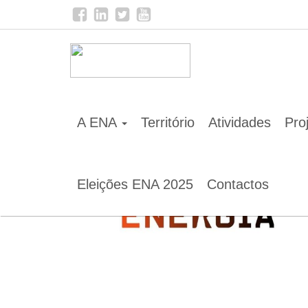
Home
Notícias
Escape Room Energia desafia part
A ENA
Território
Atividades
Pro
Eleições ENA 2025
Contactos