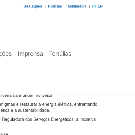
Destaques
|
Notícias
|
Multimédia
|
PT
EN
ábrica Mundet
ações
Imprensa
Tertúlias
a escolas de 2º, 3º e CIclo Secundário
gética
iência imersiva e gratuita que combina aventura,
rticeira da Mundet, no Seixal.
enigmas e restaurar a energia elétrica, enfrentando
ética e a sustentabilidade.
eguladora dos Serviços Energéticos, a iniciativa
tivae