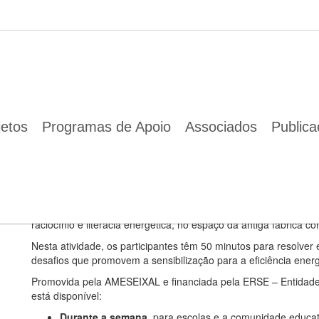
icipantes a salvar a antiga fábrica Mundet
19 Mai 2025
Escape Room Energia desafia participantes a salvar a antiga f
jetos
Programas de Apoio
Associados
Public
Esta experiência imersiva e gratuita está dirigida 
e promove a sensibilização para a eficiência ener
Já está em funcionamento o
Escape Room Energia
, uma exper
raciocínio e literacia energética, no espaço da antiga fábrica co
Nesta atividade, os participantes têm 50 minutos para resolver 
desafios que promovem a sensibilização para a eficiência energ
Promovida pela AMESEIXAL e financiada pela ERSE – Entidade R
está disponível:
Durante a semana
, para escolas e a comunidade educa