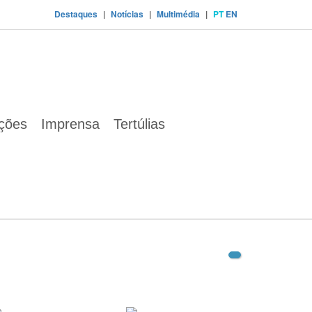
Destaques
|
Notícias
|
Multimédia
|
PT
EN
ações
Imprensa
Tertúlias