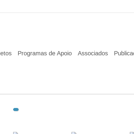
01 Jan 1970
jetos
Programas de Apoio
Associados
Public
Descarregar documento(s):
cartaz.pdf