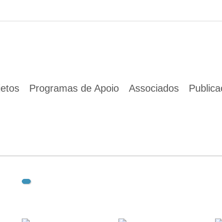
01 Jan 1970
jetos
Programas de Apoio
Associados
Public
Descarregar documento(s):
european-green-deal-communication-annex-roadmap_en.pdf