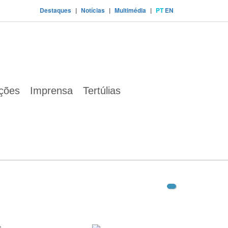
Destaques
|
Notícias
|
Multimédia
|
PT
EN
ações
Imprensa
Tertúlias
european-green-deal-communication_en.pdf