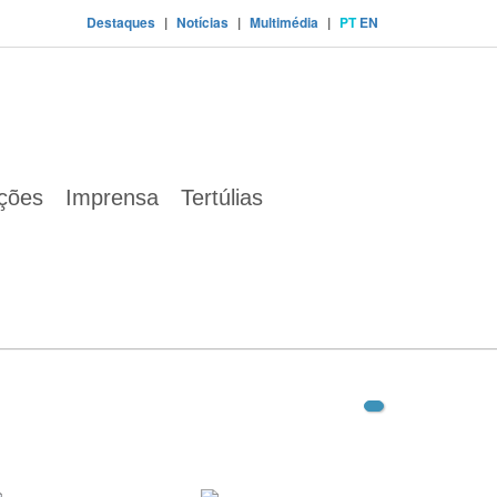
Destaques
|
Notícias
|
Multimédia
|
PT
EN
ações
Imprensa
Tertúlias
mpressed.pdf