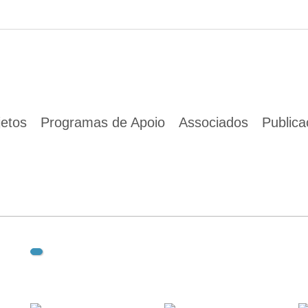
01 Jan 1970
jetos
Programas de Apoio
Associados
Public
Descarregar documento(s):
GuiaBoasPraticasAmbientais-SetubalBomAmbiente-2019_co