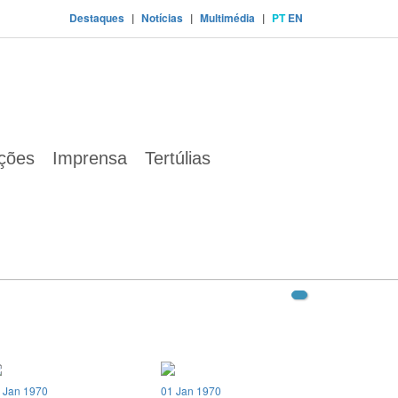
Destaques
|
Notícias
|
Multimédia
|
PT
EN
ações
Imprensa
Tertúlias
 Jan 1970
01 Jan 1970