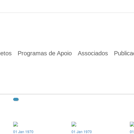
01 Jan 1970
https://blueotter.pt/
jetos
Programas de Apoio
Associados
Public
01 Jan 1970
01 Jan 1970
01