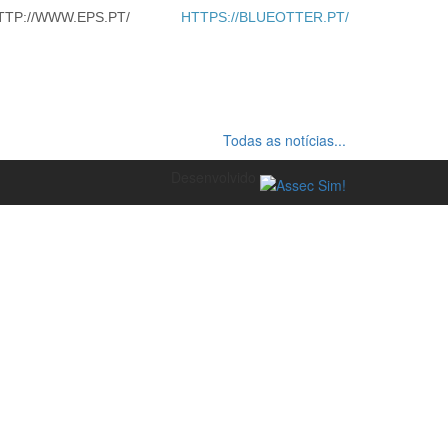
TTP://WWW.EPS.PT/
HTTPS://BLUEOTTER.PT/
Todas as notícias...
Desenvolvido