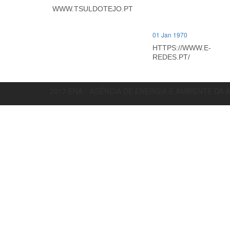
WWW.TSULDOTEJO.PT
01 Jan 1970
HTTPS://WWW.E-
REDES.PT/
2017 ENA - AGÊNCIA DE ENERGIA E AMBIENTE DA 