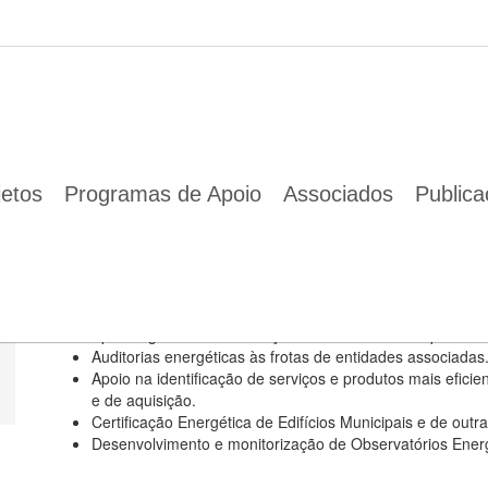
01 Jan 1970
jetos
Programas de Apoio
Associados
Public
1
- Eficiência Energética
Desenvolvimento, implementação e acompanhamento de p
Gestão da manutenção dos edifícios públicos.
Auditorias energéticas e planos de racionalização de co
Apoio à gestão da Iluminação Pública dos Municípios de 
Auditorias energéticas às frotas de entidades associadas
Apoio na identificação de serviços e produtos mais efic
e de aquisição.
Certificação Energética de Edifícios Municipais e de out
Desenvolvimento e monitorização de Observatórios Energ