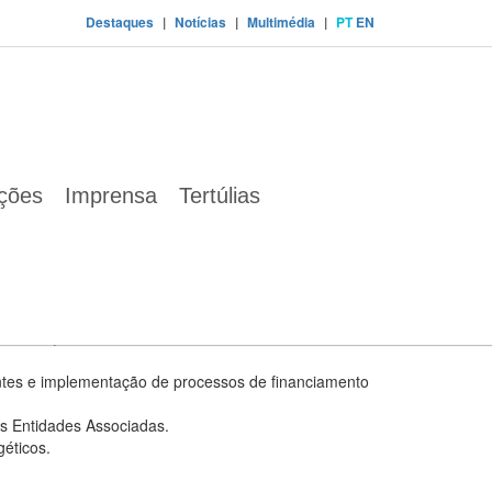
Destaques
|
Notícias
|
Multimédia
|
PT
EN
ações
Imprensa
Tertúlias
lanos energéticos municipais.
nsumos.
Palmela, Setúbal e Sesimbra.
.
ientes e implementação de processos de financiamento
ras Entidades Associadas.
éticos.