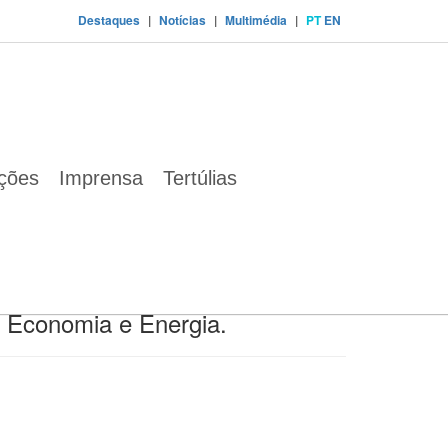
Destaques
|
Notícias
|
Multimédia
|
PT
EN
ações
Imprensa
Tertúlias
es "Digitalização,
Mobilidade
e
 (Lisboa, 26 de novembro de
e Indústria Luso-Alemã
com
a Economia e Energia.