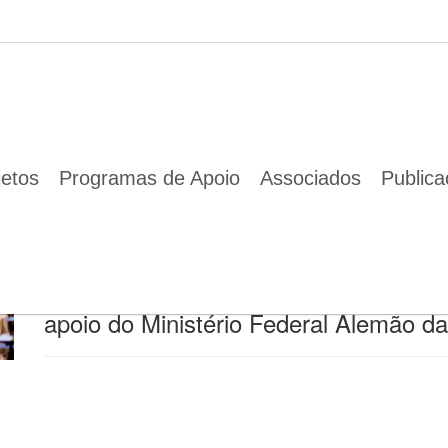
01 Jan 1970
jetos
Programas de Apoio
Associados
Public
I Simpósio Luso-Alemão de Smart Citi
Desenvolvimento Urbano Sustentável"
2019).
Organizado pela
Câmara de Comércio 
apoio do Ministério Federal Alemão d