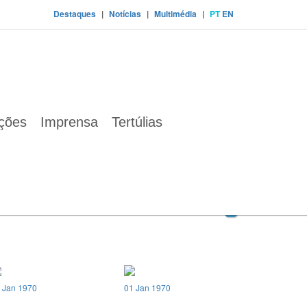
Destaques
|
Notícias
|
Multimédia
|
PT
EN
ações
Imprensa
Tertúlias
 Jan 1970
01 Jan 1970