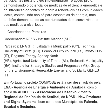
participantes neste projeto implementarão 15 ações-piloto,
demonstrando o potencial de medidas de eficiência energética e
de introdução de fontes de energia renováveis nas comunidades
locais, contribuindo não só para economias de energia, mas
também demonstrando as oportunidades de desenvolvimento
das medidas a nível local.
2. Coordenador e Parceiros
Coordenador: KGZS - Institute Maribor (SLO)
Parceiros: ENA (PT), Lakatamia Municipality (CY), Technical
University of Crete (GR), Granollers city council (ES), Kyoto Club
(IT), Regional Energy Agency North
(HR), Agricultural University of Tirana (AL), Srebrenik Municipality
(BA), Institute for Strategic Studies and Prognoses (ME), Group
for the Environment, Renewable Energy and Solidarity GERES
(FR)
Em Portugal, o projeto COMPOSE está a ser desenvolvido pela
ENA - Agência de Energia e Ambiente da Arrábida
, com o
apoio da
ADREPES - Associação de Desenvolvimento
Regional da Península de Setúbal
, da
NPSD - New Products
and Digital Systems
, bem como dos Municípios de
Palmela
,
Setúbal
e
Sesimbra
.