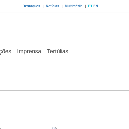
Destaques
|
Notícias
|
Multimédia
|
PT
EN
ações
Imprensa
Tertúlias