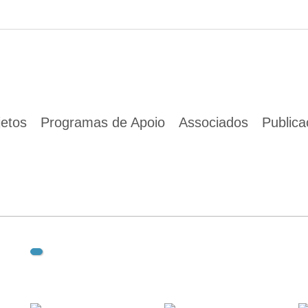
01 Jan 1970
jetos
Programas de Apoio
Associados
Public
Descarregar documento(s):
2019 EU LTS CITIES FINAL LETTER_06052019 def.pdf