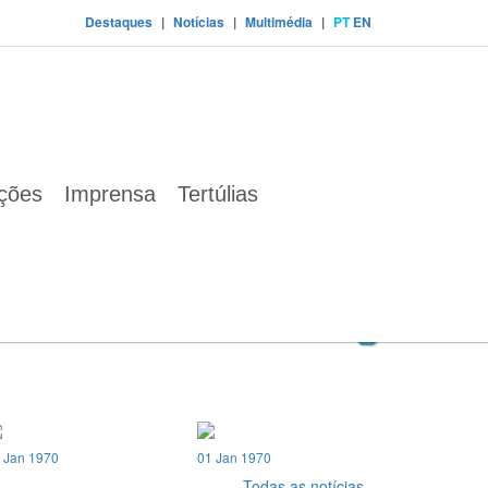
Destaques
|
Notícias
|
Multimédia
|
PT
EN
ações
Imprensa
Tertúlias
 Jan 1970
01 Jan 1970
Todas as notícias...