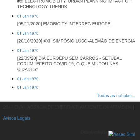
#8: ELECTROMOBILITY, URBAN PLANNING IMPACT OF
TECHNOLOGY TRENDS
01 Jan 1970
[05/11/2020] EMOBICITY INTERREG EUROPE
01 Jan 1970
[20/10/2020] XXII SIMPÓSIO LUSO-ALEMÃO DE ENERGIA
01 Jan 1970
[22/09/20] DIA EUROEPU SEM CARROS - SETÚBAL
FORUM "EFEITO COVID-19, O QUE MUDOU NAS
CIDADES"
01 Jan 1970
01 Jan 1970
Todas as notícias...
2017 ENA - AGÊNCIA DE ENERGIA E AMBIENTE DA ARRÁBIDA
|
Avisos Legais
Desenvolvido