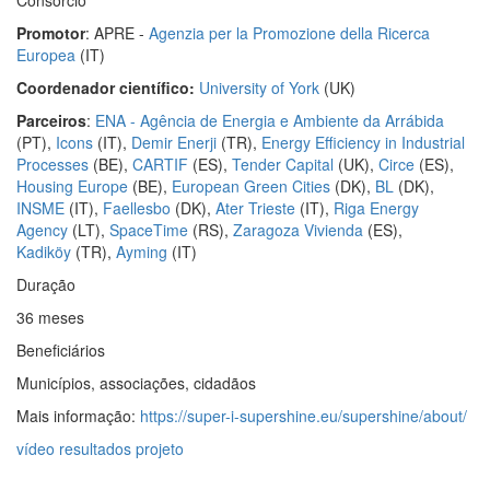
Consórcio
Promotor
: APRE -
Agenzia per la Promozione della Ricerca
Europea​
(IT)
Coordenador científico:
University of York
(UK)
Parceiros
:
ENA - Agência de Energia e Ambiente da Arrábida
(PT),
Icons
(IT),
Demir Enerji
(TR),
Energy Efficiency in Industrial
Processes​
(BE),
CARTIF
(ES),
Tender Capital
(UK),
Circe
(ES),
Housing Europe
(BE),
European Green Cities
(DK),
BL
(DK),
INSME
(IT),
Faellesbo
(DK),
Ater Trieste
(IT),
Riga Energy
Agency
(LT),
SpaceTime
(RS),
Zaragoza Vivienda
(ES),
Kadiköy
(TR),
Ayming
(IT)
Duração
36 meses
Beneficiários
Municípios, associações, cidadãos
Mais informação:
https://super-i-supershine.eu/supershine/about/
vídeo resultados projeto