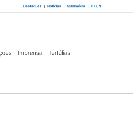
Destaques
|
Notícias
|
Multimédia
|
PT
EN
ações
Imprensa
Tertúlias