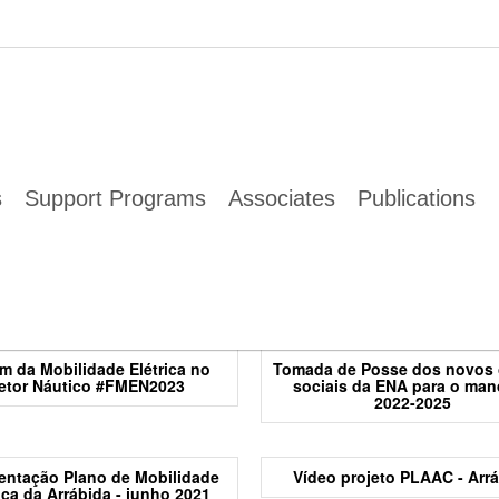
Multimedia
s
Support Programs
Associates
Publications
sentação resultados medida
Tomada de posse órgãos so
ficiente nas lotas e mercados
2025-2028
de Portugal
m da Mobilidade Elétrica no
Tomada de Posse dos novos
etor Náutico #FMEN2023
sociais da ENA para o man
2022-2025
entação Plano de Mobilidade
Vídeo projeto PLAAC - Arr
rica da Arrábida - junho 2021