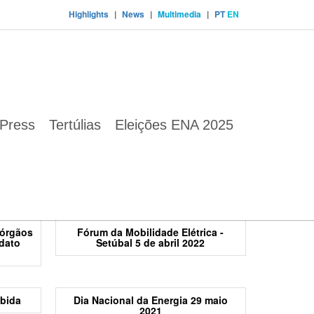
Highlights
|
News
|
Multimedia
|
PT
EN
Press
Tertúlias
Eleições ENA 2025
ciais
Arrábida Zero Emissões - Primeira
reunião Grupo de Acompanhamento
Descarbonização
 órgãos
Fórum da Mobilidade Elétrica -
dato
Setúbal 5 de abril 2022
ábida
Dia Nacional da Energia 29 maio
2021