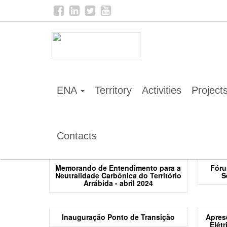
Home
Multimedia
ENA
Territory
Activities
Project
Arrábida Zero Emissões - Reunião
Apre
Grupo de Acompanhamento
Frio E
Descarbonização
Contacts
Memorando de Entendimento para a
Fóru
Neutralidade Carbónica do Território
S
Arrábida - abril 2024
Inauguração Ponto de Transição
Apres
Elét