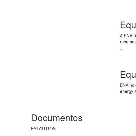
Equ
A ENA pr
recursos
...
Equ
ENA hol
energy a
Documentos
ESTATUTOS