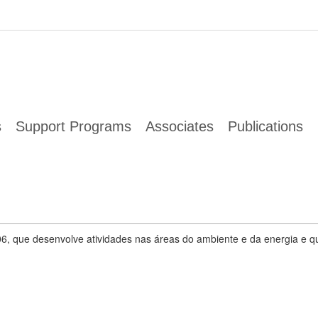
s
Support Programs
Associates
Publications
6, that encourages the extensive adoption of environment and energy best
he ...
06, que desenvolve atividades nas áreas do ambiente e da energia e 