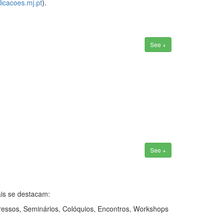
licacoes.mj.pt
).
See +
See +
ais se destacam:
ressos, Seminários, Colóquios, Encontros, Workshops