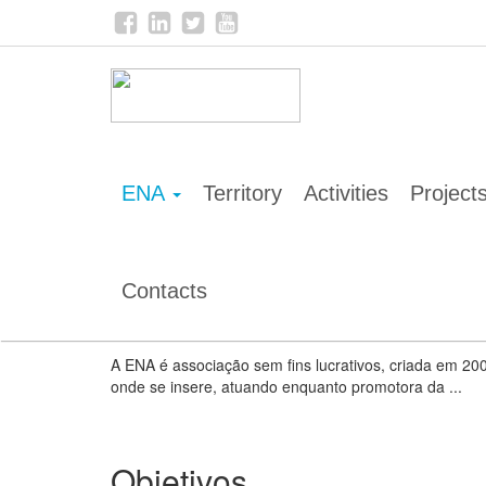
Home
ENA
Descri%C3%A7ão
ENA
Territory
Activities
Project
ENA is a private non-profit association, created in 200
behaviour change and efficient resource use habits in t
Contacts
Descri%C3%A7ão
A ENA é associação sem fins lucrativos, criada em 20
onde se insere, atuando enquanto promotora da ...
Objetivos