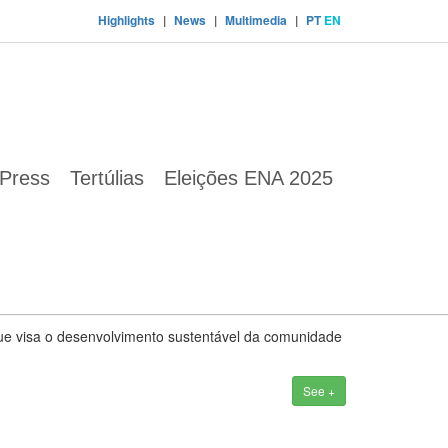
Highlights
|
News
|
Multimedia
|
PT
EN
Press
Tertúlias
Eleições ENA 2025
 practices and solutions in its territory, promoting
See +
que visa o desenvolvimento sustentável da comunidade
See +